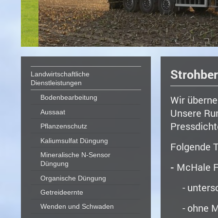
Strohbe
Landwirtschaftliche
Dienstleistungen
Wir überne
Bodenbearbeitung
Unsere Run
Aussaat
Pressdicht
Pflanzenschutz
Kaliumsulfat Düngung
Folgende 
Mineralische N-Sensor
Düngung
-
McHale Fu
Organische Düngung
- untersch
Getreideernte
- ohne Mes
Wenden und Schwaden