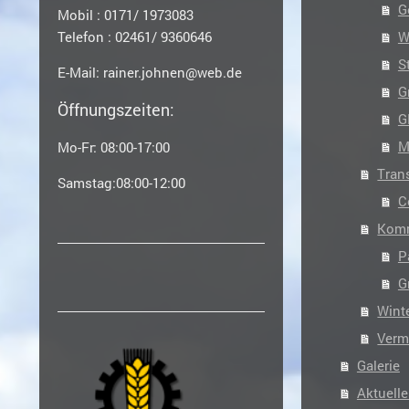
G
Mobil : 0171/ 1973083
W
Telefon : 02461/ 9360646
S
E-Mail: rainer.johnen@web.de
G
Öffnungszeiten:
G
M
Mo-Fr: 08:00-17:00
Tran
Samstag:08:00-12:00
C
Komm
P
G
Wint
Verm
Galerie
Aktuelle