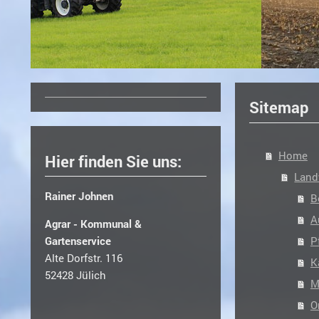
Sitemap
Home
Hier finden Sie uns:
Land
Rainer Johnen
B
A
Agrar - Kommunal &
P
Gartenservice
Alte Dorfstr. 116
K
52428 Jülich
M
O